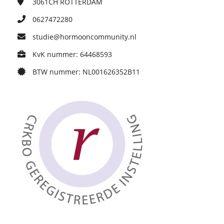
3061CH
ROTTERDAM
0627472280
studie@hormooncommunity.nl
KvK nummer: 64468593
BTW nummer: NL001626352B11