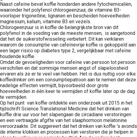
Naast cafeïne bevat koffie honderden andere fytochemicaliën,
waaronder het polyfenol chlorogeenzuur, de vitamine B3-
voorloper trigonelline, lignanen en bescheiden hoeveelheden
magnesium, kalium, vitamine B3 en vezels.
Chlorogeenzuur is in koffie de belangrijkste bron van dit
polyfenol in de voeding van de meeste mensen, is aangetoond
dat het de suikerstofwisseling verbetert. Dit kan verklaren
waarom de consumptie van cafeïnevrije koffie is gekoppeld aan
een lager risico op diabetes type 2, vergelijkbaar met cafeïne
houdende koffie.
Omdat de gevoeligheden voor cafeïne van persoon tot persoon
verschillen en dat sommige mensen angst of slapeloosheid
ervaren als ze er te veel van hebben. Het is dus nuttig voor elke
koffiedrinker om een consumptiepatroon aan te nemen dat deze
nadelige effecten vermijdt, bijvoorbeeld door grote
hoeveelheden in één keer te vermijden of koffie later op de dag
te vermijden.
Op het punt van koffie ontdekte een onderzoek uit 2015 in het
tijdschrift Science Translational Medicine dat het drinken van
koffie drie uur voor het slapengaan de circadiane verstoringen
en een vertraagde afgifte van het slaaphormoon melatonine
veroorzaakte. Dit suggereert dat het drinken van koffie 's avonds
de interne klokken en processen kan verstoren die je helpen in