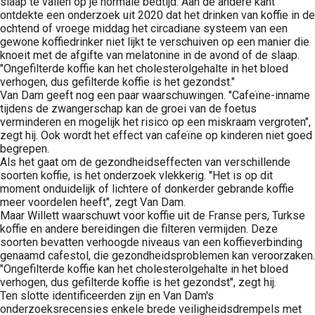
slaap te vallen op je normale bedtijd. Aan de andere kant
ontdekte een onderzoek uit 2020 dat het drinken van koffie in de
ochtend of vroege middag het circadiane systeem van een
gewone koffiedrinker niet lijkt te verschuiven op een manier die
knoeit met de afgifte van melatonine in de avond of de slaap.
"Ongefilterde koffie kan het cholesterolgehalte in het bloed
verhogen, dus gefilterde koffie is het gezondst."
Van Dam geeft nog een paar waarschuwingen. "Cafeïne-inname
tijdens de zwangerschap kan de groei van de foetus
verminderen en mogelijk het risico op een miskraam vergroten",
zegt hij. Ook wordt het effect van cafeïne op kinderen niet goed
begrepen.
Als het gaat om de gezondheidseffecten van verschillende
soorten koffie, is het onderzoek vlekkerig. "Het is op dit
moment onduidelijk of lichtere of donkerder gebrande koffie
meer voordelen heeft", zegt Van Dam.
Maar Willett waarschuwt voor koffie uit de Franse pers, Turkse
koffie en andere bereidingen die filteren vermijden. Deze
soorten bevatten verhoogde niveaus van een koffieverbinding
genaamd cafestol, die gezondheidsproblemen kan veroorzaken.
"Ongefilterde koffie kan het cholesterolgehalte in het bloed
verhogen, dus gefilterde koffie is het gezondst", zegt hij.
Ten slotte identificeerden zijn en Van Dam's
onderzoeksrecensies enkele brede veiligheidsdrempels met