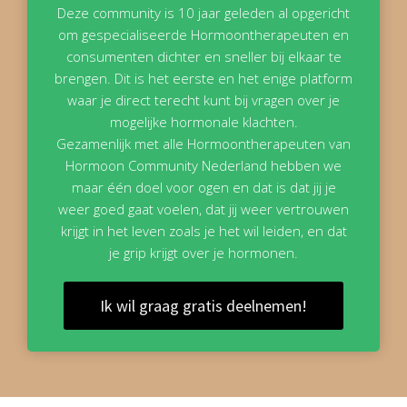
Deze community is 10 jaar geleden al opgericht
om gespecialiseerde Hormoontherapeuten en
consumenten dichter en sneller bij elkaar te
brengen. Dit is het eerste en het enige platform
waar je direct terecht kunt bij vragen over je
mogelijke hormonale klachten.
Gezamenlijk met alle Hormoontherapeuten van
Hormoon Community Nederland hebben we
maar één doel voor ogen en dat is dat jij je
weer goed gaat voelen, dat jij weer vertrouwen
krijgt in het leven zoals je het wil leiden, en dat
je grip krijgt over je hormonen.
Ik wil graag gratis deelnemen!